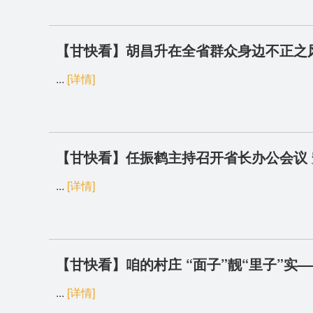
【甘快看】胡昌升在全省群众身边不正之风
实事解难题 任振鹤主持
...
[详情]
【甘快看】任振鹤主持召开省长办公会议 安
...
[详情]
【甘快看】咱的村庄 “面子”靓“里子”实
...
[详情]