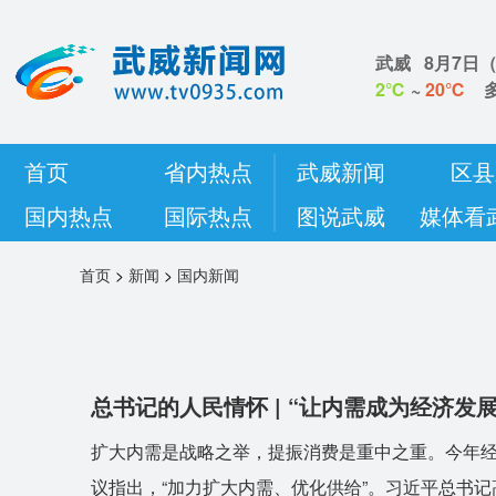
武威
8月7日
2℃
~
20℃
首页
省内热点
武威新闻
区县
国内热点
国际热点
图说武威
媒体看
首页
>
新闻
>
国内新闻
总书记的人民情怀 | “让内需成为经济发
扩大内需是战略之举，提振消费是重中之重。今年经
议指出，“加力扩大内需、优化供给”。习近平总书记高