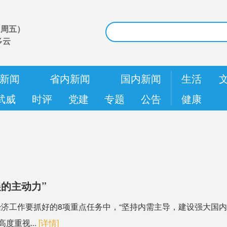
（
周五
）
多云
新闻
省内新闻
国内新闻
生活
武威
时评
党建
专题
公告
健康
展的主动力”
济工作要抓好的8项重点任务中，“坚持内需主导，建设强大国内市
度重视...
[详情]