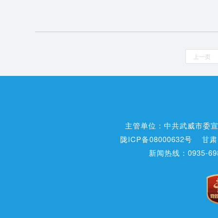
上一页
主管单位：中共武威市委
陇ICP备08000632号
甘肃
新闻热线：0935-698