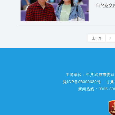
部的意义
上一页
1
主管单位：中共武威市委宣
陇ICP备08000632号
甘肃
新闻热线：0935-698