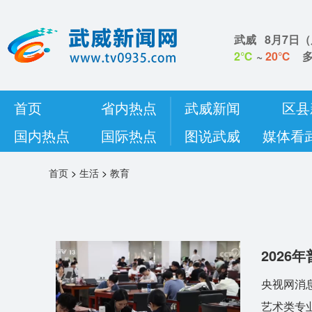
武威
8月7日
（
2℃
~
20℃
首页
省内热点
武威新闻
区县
国内热点
国际热点
图说武威
媒体看
首页
>
生活
>
教育
202
央视网消
艺术类专