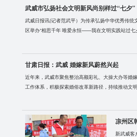
武威市弘扬社会文明新风尚别样过“七夕”
武威日报讯(记者范武平）为传承弘扬中华优秀传统
区举办“相思千年 唯爱永恒——我在文明实践站过七夕”
甘肃日报：武威 婚嫁新风蔚然兴起
近年来，武威市聚焦整治高额彩礼、大操大办等婚
工作体系，积极探索婚俗改革新路径，持续推动文明节
凉州区
新武威客