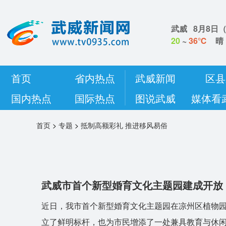
武威
8月8日
20
~
36℃
晴
首页
省内热点
武威新闻
区县
国内热点
国际热点
图说武威
媒体看
首页
>
专题
>
抵制高额彩礼 推进移风易俗
武威市首个新型婚育文化主题园建成开放
近日，我市首个新型婚育文化主题园在凉州区植物
立了鲜明标杆，也为市民增添了一处兼具教育与休闲功