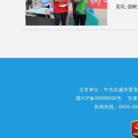
彩礼 倡
主管单位：中共武威市委
陇ICP备08000632号
甘肃
新闻热线：0935-698