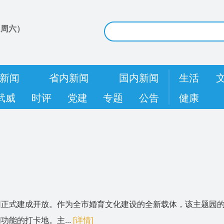
（
周六
）
新闻
省内新闻
国内新闻
生活
武威
时评
党建
专题
公告
健康
园正式建成开放。作为全市婚育文化建设的全新载体，该主题园
能的打卡地。主...
[详情]